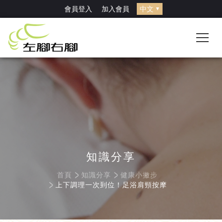
<!-- Google Tag Manager (noscript) --> <noscript><iframe
會員登入
加入會員
src="https://www.googletagmanager.com/ns.html?id=GTM-
T4B8KWC4" height="0" width="0"
style="display:none;visibility:hidden"></iframe></noscript> <!-- End
Google Tag Manager (noscript) -->
知識分享
首頁
知識分享
健康小撇步
上下調理一次到位！足浴肩頸按摩