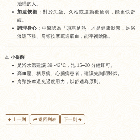
淺眠的人。
加速恢復
：對於久坐、久站或運動後疲勞，能更快舒
緩。
調理身心
：中醫認為「頭寒足熱」才是健康狀態，足浴
溫暖下肢、肩頸按摩疏通氣血，能平衡陰陽。
⚠️
小提醒
足浴水溫建議 38~42°C，泡 15–20 分鐘即可。
高血壓、糖尿病、心臟病患者，建議先詢問醫師。
肩頸按摩避免過度用力，以舒適為原則。
文章取自：CHATGPT
上一則
返回列表
下一則