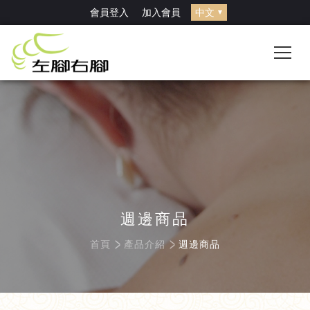
<!-- Google Tag Manager (noscript) --> <noscript><iframe
會員登入
加入會員
src="https://www.googletagmanager.com/ns.html?id=GTM-
T4B8KWC4" height="0" width="0"
style="display:none;visibility:hidden"></iframe></noscript> <!-- End
Google Tag Manager (noscript) -->
週邊商品
首頁
產品介紹
週邊商品