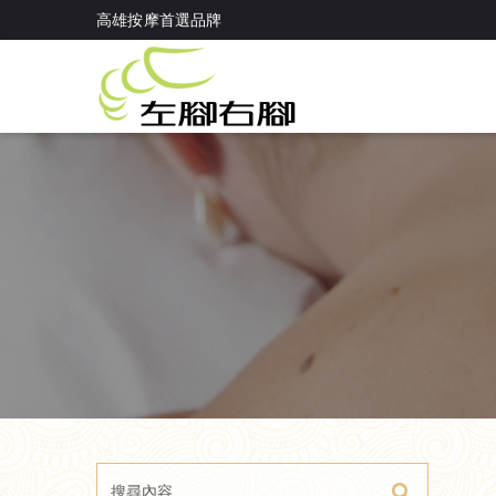
<!-- Google Tag Manager (noscript) --> <noscript><iframe src="htt
高雄按摩首選品牌
</noscript> <!-- End Google Tag Manager (noscript) -->