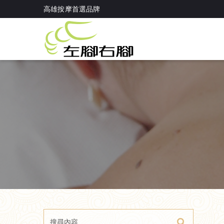
<!-- Google Tag Manager (noscript) --> <noscript><iframe src="htt
高雄按摩首選品牌
</noscript> <!-- End Google Tag Manager (noscript) -->