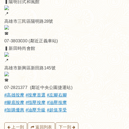
▍陽明日式和風館
高雄市三民區陽明路28號
07-3803030 (鄰近正義車站)
▍新田時尚會館
高雄市新興區新田路145號
07-2821377 ​ (鄰近中央公園捷運站)
#高雄按摩
#按摩首選
#左腳右腳
#腳底按摩
#指壓按摩
#油壓按摩
#加購優惠
#油壓升級
#超值享受
上一則
返回列表
下一則