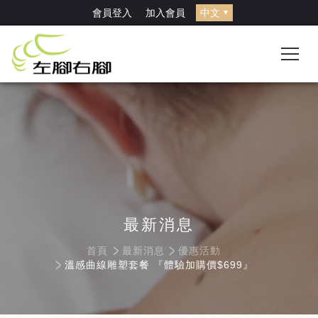
<!-- Google Tag Manager (noscript) --> <noscript><iframe
會員登入
加入會員
src="https://www.googletagmanager.com/ns.html?id=GTM-
T4B8KWC4" height="0" width="0"
style="display:none;visibility:hidden"></iframe></noscript> <!-- End
Google Tag Manager (noscript) -->
最新消息
首頁
最新消息
優惠活動
溫感曲線雕塑套餐 『體驗加購價$699』