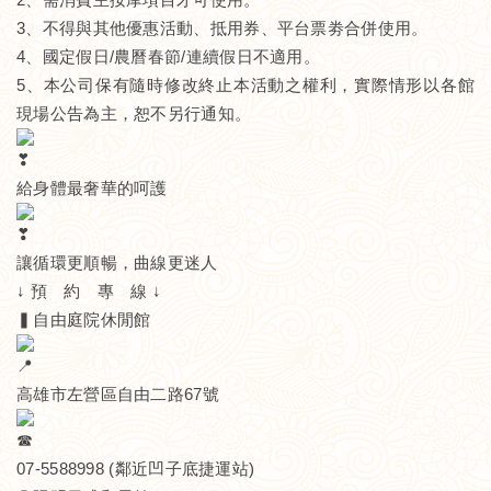
3、不得與其他優惠活動、抵用券、平台票劵合併使用。
4、國定假日/農曆春節/連續假日不適用。
5、本公司保有隨時修改終止本活動之權利，實際情形以各館
現場公告為主，恕不另行通知。
給身體最奢華的呵護
讓循環更順暢，曲線更迷人
↓ 預 約 專 線 ↓
▍自由庭院休閒館
高雄市左營區自由二路67號
07-5588998 (鄰近凹子底捷運站)