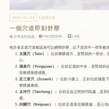
2024 / 01 / 24
認識穴道
一個穴道即刻舒壓
FACEBOOK
、
LINE
分享這則知識：
有許多足底穴道被認為可以瞬間舒壓，以下是其中一些常被
太溪穴（Taixi）：
位於腳踝後方，是腎經的一部分。
心。
涌泉穴（Yongquan）：
位於足底的中央，是腎經的
高整體身體感覺。
足三里穴（Zusanli）：
位於小腿上，正好位於膝蓋下
整體健康感。
太冲穴（Taichong）：
位於足趾之間的凹陷處，是肝
慮。
內關穴（Neiguan）：
位於足底靠近腳踝處，是心包